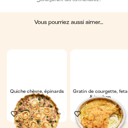
biosphère. Ces impacts sont étudiés tout au long du
cycle de vie du produit.
Scores calculés par
vous pourriez aussi aimer...
Quiche chèvre, épinards
Gratin de courgette, feta
& jambon
& jambon
Voir la recette
Voir la recette