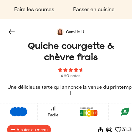
Faire les courses
Passer en cuisine
Camille U.
Quiche courgette &
chèvre frais
460 notes
Une délicieuse tarte qui annonce la venue du printemp
!
€
€
€
Facile
31.3
Ajouter au menu