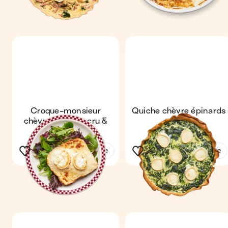
Croque-monsieur
Quiche chèvre épinards
chèvre, jambon cru &
salade
Voir la recette
Voir la recette