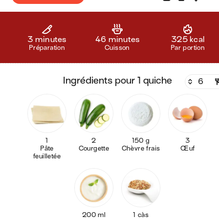
3 minutes
46 minutes
325 kcal
Préparation
Cuisson
Par portion
ingrédients pour 1 quiche
1
2
150 g
3
Pâte
Courgette
Chèvre frais
Œuf
feuilletée
200 ml
1 càs