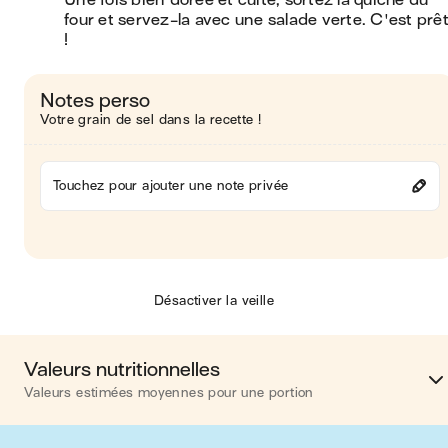
Une fois bien dorée et cuite, sortez la quiche du 
four et servez-la avec une salade verte. C'est prêt
!
Notes perso
Votre grain de sel dans la recette !
Touchez pour ajouter une note privée
Désactiver la veille
Valeurs nutritionnelles
Valeurs estimées moyennes pour une portion
Calories
325 kca