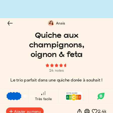
Anaïs
Quiche aux
champignons,
oignon & feta
24 notes
Le trio parfait dans une quiche dorée à souhait !
€
€
€
Très facile
2.4k
Ajouter au menu