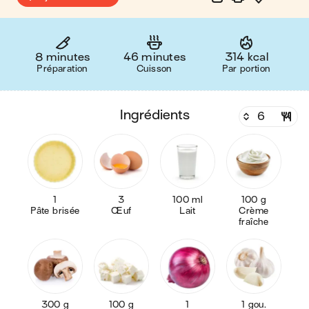
8 minutes
46 minutes
314 kcal
Préparation
Cuisson
Par portion
ingrédients
1
3
100 ml
100 g
Pâte brisée
Œuf
Lait
Crème
fraîche
300 g
100 g
1
1 gou.