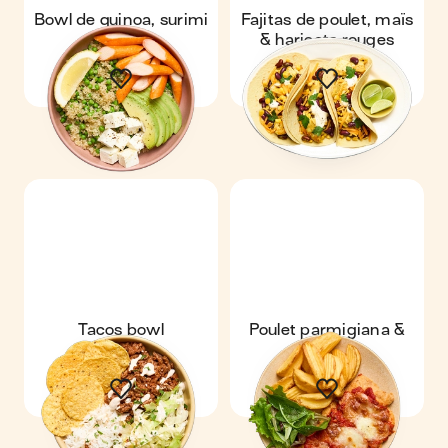
Bowl de quinoa, surimi
Fajitas de poulet, maïs
& feta
& haricots rouges
Tacos bowl
Poulet parmigiana &
potatoes