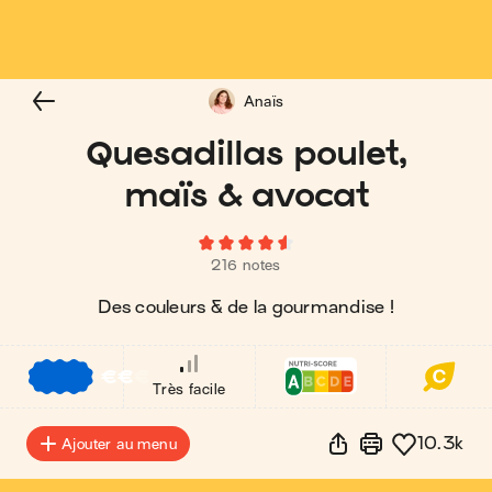
Anaïs
Quesadillas poulet,
maïs & avocat
216 notes
Des couleurs & de la gourmandise !
€
€
€
Très facile
10.3k
Ajouter au menu