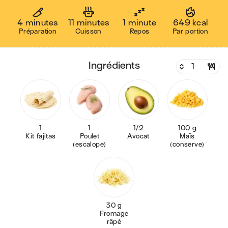
4 minutes
11 minutes
1 minute
649 kcal
Préparation
Cuisson
Repos
Par portion
ingrédients
1
1
1/2
100 g
Kit fajitas
Poulet
Avocat
Maïs
(escalope)
(conserve)
30 g
Fromage
râpé