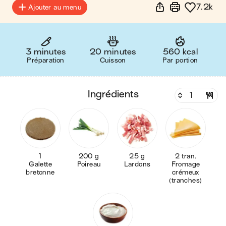
7.2k
Ajouter au menu
3 minutes
20 minutes
560 kcal
Préparation
Cuisson
Par portion
ingrédients
1
200 g
25 g
2 tran.
Galette
Poireau
Lardons
Fromage
bretonne
crémeux
(tranches)