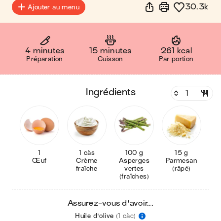
30.3k
Ajouter au menu
4 minutes
15 minutes
261 kcal
Préparation
Cuisson
Par portion
ingrédients
1
1 càs
100 g
15 g
Œuf
Crème
Asperges
Parmesan
fraîche
vertes
(râpé)
(fraîches)
Assurez-vous d'avoir...
Huile d'olive
(1 càc)