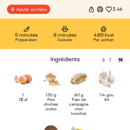
3.4k
Ajouter au menu
5 minutes
8 minutes
489 kcal
Préparation
Cuisson
Par portion
ingrédients
1
130 g
80 g
1/4 gou.
Œuf
Pois
Pain de
Ail
chiches
campagne
(cuits)
(non
tranché)