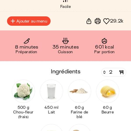
Facile
29.2k
Ajouter au menu
8 minutes
35 minutes
601 kcal
Préparation
Cuisson
Par portion
ingrédients
500 g
450 ml
60 g
60 g
Chou-fleur
Lait
Farine de
Beurre
(frais)
blé