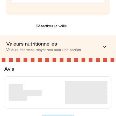
Désactiver la veille
Valeurs nutritionnelles
Valeurs estimées moyennes pour une portion
Calories
601 kcal
Avis
Matières grasses
38 g
Glucides
39 g
Protéines
23 g
Fibres
6 g