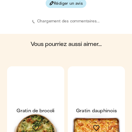
Rédiger un avis
Les valeurs sont basées sur une estimation moyenne pour
une portion. Toutes les informations nutritionnelles présentées
sur Jow sont uniquement à titre informatif. Si vous avez des
Chargement des commentaires...
préoccupations ou des questions concernant votre santé,
veuillez consulter un professionnel de la santé.
en moyenne, une portion de la recette "
Gratin de chou-fleur
"
contient : 601 calories ; 38 g de matières grasses ; 39 g de
glucides ; 23 g de protéines ; 6 g de fibres.
vous pourriez aussi aimer...
Gratin de brocoli
Gratin dauphinois