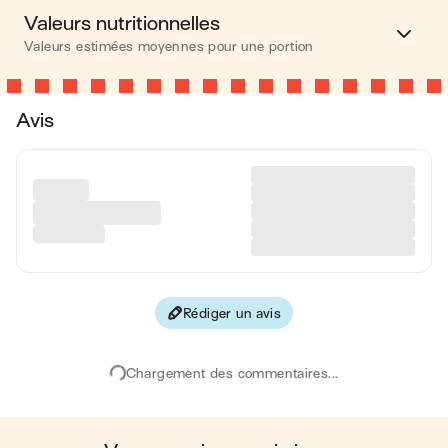
Valeurs nutritionnelles
Valeurs estimées moyennes pour une portion
Calories
292 kcal
Avis
Matières grasses
18 g
Glucides
20 g
Protéines
12 g
Fibres
0.6 g
Rédiger un avis
Les valeurs sont basées sur une estimation moyenne pour
une portion. Toutes les informations nutritionnelles présentées
sur Jow sont uniquement à titre informatif. Si vous avez des
Chargement des commentaires...
préoccupations ou des questions concernant votre santé,
veuillez consulter un professionnel de la santé.
en moyenne, une portion de la recette "
Gougères maison
"
contient : 292 calories ; 18 g de matières grasses ; 20 g de
glucides ; 12 g de protéines ; 0.6 g de fibres.