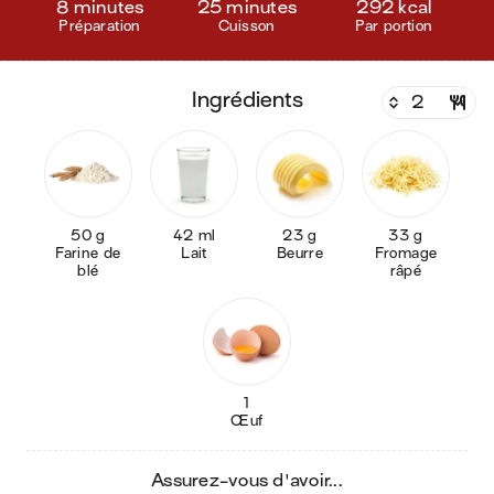
8 minutes
25 minutes
292 kcal
Préparation
Cuisson
Par portion
ingrédients
50 g
42 ml
23 g
33 g
Farine de
Lait
Beurre
Fromage
blé
râpé
1
Œuf
Assurez-vous d'avoir...