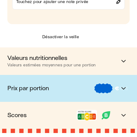
Touchez pour ajouter une note privée
Désactiver la veille
Valeurs nutritionnelles
Valeurs estimées moyennes pour une portion
Calories
394 kcal
Prix par portion
€
€
€
Matières grasses
17 g
€
Nos recettes à -2 € par portion
Glucides
32 g
Scores
€€
Nos recettes entre 2 € et 4 € par portion
Protéines
27 g
Nutri-score C
Le Nutri-score est un indicateur destiné à la
€€€
Nos recettes à +4 € par portion