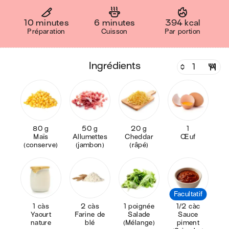
10 minutes
6 minutes
394 kcal
Préparation
Cuisson
Par portion
ingrédients
80 g
50 g
20 g
1
Maïs
Allumettes
Cheddar
Œuf
(conserve)
(jambon)
(râpé)
Facultatif
1 càs
2 càs
1 poignée
1/2 càc
Yaourt
Farine de
Salade
Sauce
nature
blé
(Mélange)
piment