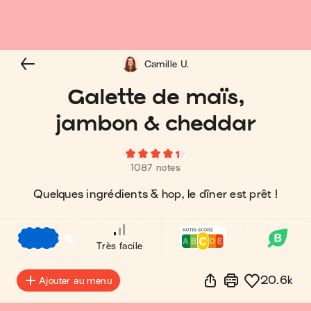
Camille U.
Galette de maïs,
jambon & cheddar
1087 notes
Quelques ingrédients & hop, le dîner est prêt !
€
€
€
Très facile
20.6k
Ajouter au menu