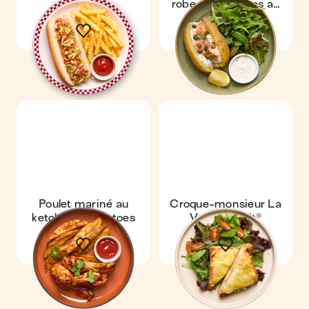
robe des champs au
saumon fumé
Poulet mariné au
Croque-monsieur La
ketchup & potatoes
Vache qui rit®