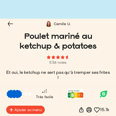
Camille U.
Poulet mariné au
ketchup & potatoes
538 notes
Et oui, le ketchup ne sert pas qu'à tremper ses frites
!
€
€
€
Très facile
15.1k
Ajouter au menu