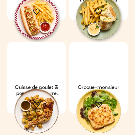
fromage & frites
Cuisse de poulet &
Croque-monsieur
pommes de terre
gourmand
teriyaki