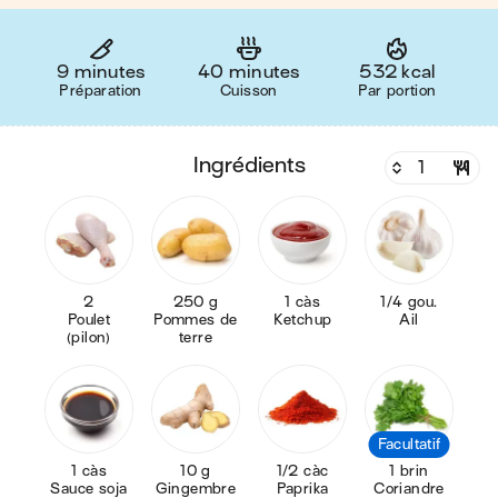
9 minutes
40 minutes
532 kcal
Préparation
Cuisson
Par portion
ingrédients
2
250 g
1 càs
1/4 gou.
Poulet
Pommes de
Ketchup
Ail
(pilon)
terre
Facultatif
1 càs
10 g
1/2 càc
1 brin
Sauce soja
Gingembre
Paprika
Coriandre