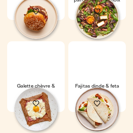
raclette
pané, lardons & noix
Galette chèvre &
Fajitas dinde & feta
bacon