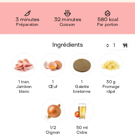
3 minutes
32 minutes
580 kcal
Préparation
Cuisson
Par portion
ingrédients
1 tran.
1
1
30 g
Jambon
Œuf
Galette
Fromage
blanc
bretonne
râpé
1/2
50 ml
Oignon
Cidre