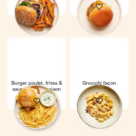
frites de patates
douces
Burger poulet, frites &
Gnocchi façon
sauce deluxe maison
carbonara