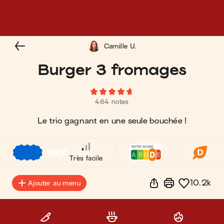
Camille U.
Burger 3 fromages
464 notes
Le trio gagnant en une seule bouchée !
€
€
€
Très facile
10.2k
Ajouter au menu