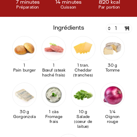
7 minutes
14 minutes
820 kcal
Préparation
Cuisson
Par portion
ingrédients
1
1
1 tran.
30 g
Pain burger
Bœuf (steak
Cheddar
Tomme
haché frais)
(tranches)
30 g
1 càs
10 g
1/4
Gorgonzola
Fromage
Salade
Oignon
frais
(coeur de
rouge
laitue)