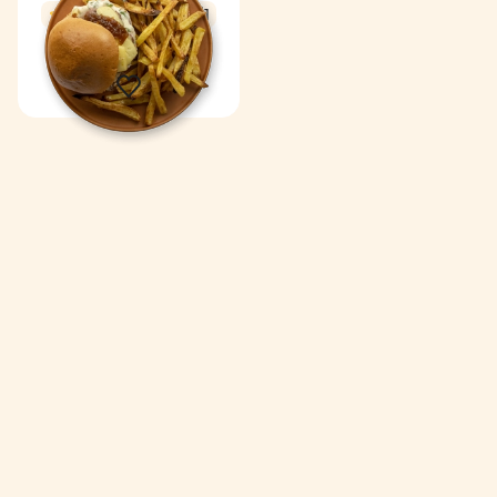
4,7
49 min
1