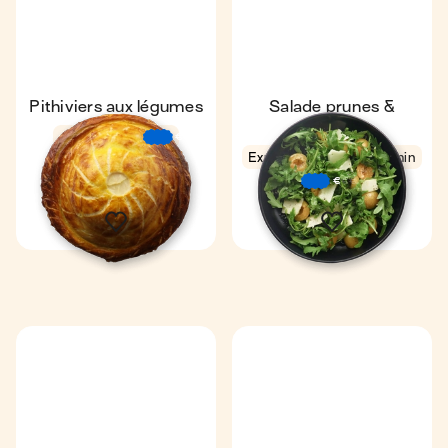
Pithiviers aux légumes
Salade prunes &
tomme
4
1 h
€
€
€
Express
4,3
4 min
1 Pithiviers
6
1
€
€
€