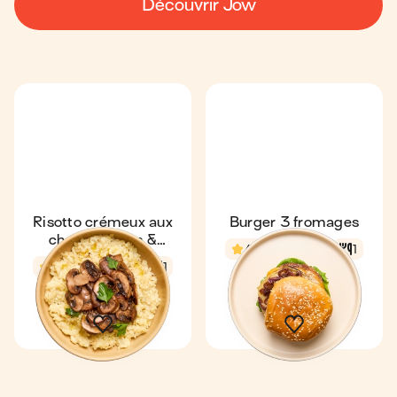
Découvrir Jow
Risotto crémeux aux
Burger 3 fromages
champignons &
4,8
21 min
1
tomme
4,7
26 min
1