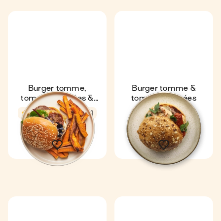
Burger tomme,
Burger tomme &
tomates séchées &
tomates séchées
frites de patates
Coup de ❤️
4,6
44 min
1
4,6
douces
8 min
1