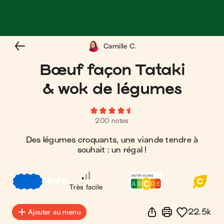
Camille C.
Bœuf façon Tataki
& wok de légumes
200 notes
Des légumes croquants, une viande tendre à
souhait : un régal !
€
€
€
Très facile
22.5k
Ajouter au menu