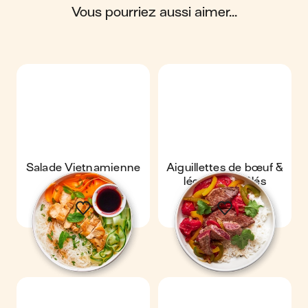
vous pourriez aussi aimer...
Scores calculés par
Salade Vietnamienne
Aiguillettes de bœuf &
au poulet
légumes poêlés