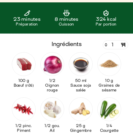
23 minutes
8 minutes
324 kcal
Préparation
Cuisson
Par portion
ingrédients
100 g
1/2
50 ml
10 g
Bœuf (rôti)
Oignon
Sauce soja
Graines de
rouge
salée
sésame
1/2 pinc.
1/2 gou.
25 g
1/4
Piment
Ail
Gingembre
Courgette