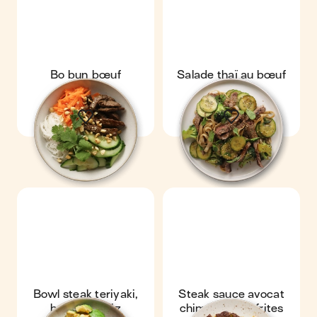
Bo bun bœuf
Salade thaï au bœuf
Bowl steak teriyaki,
Steak sauce avocat
brocolis & riz
chimichurri & frites