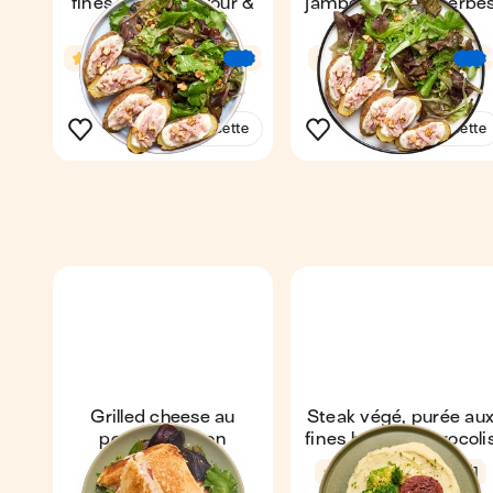
fines herbes au four &
jambon & fines herbe
salade
au air-fryer
4,8
1 h 4 min
4,6
43 min
€
€
€
1
1
Voir la recette
Voir la recette
Grilled cheese au
Steak végé, purée au
poulet & bacon
fines herbes & brocoli
Express
4,6
4,5
21 min
1