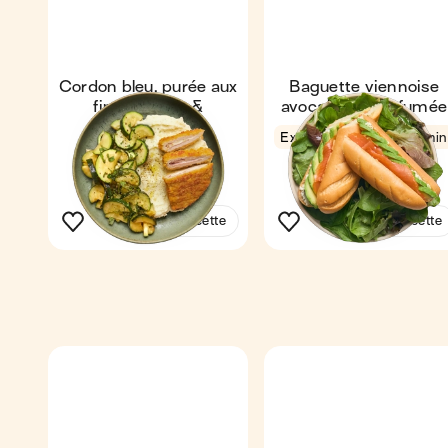
Cordon bleu, purée aux
Baguette viennoise
fines herbes &
avocat & truite fumée
courgettes
Express
4,7
4 min
21 min
1
1
Voir la recette
Voir la recette