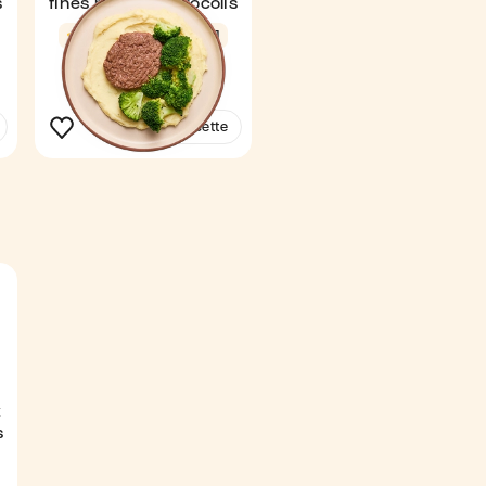
s
fines herbes & brocolis
4,9
21 min
1
€
€
€
Voir la recette
x
s