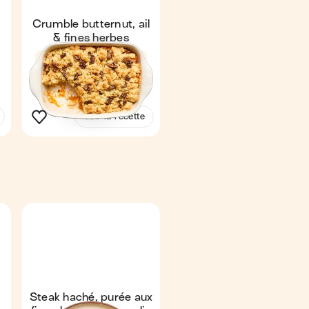
Crumble butternut, ail
& fines herbes
3,6
57 min
2
€
€
€
Voir la recette
Steak haché, purée aux