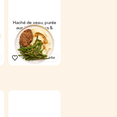
Haché de veau, purée
aux fines herbes &
haricots verts
4,7
21 min
1
Voir la recette