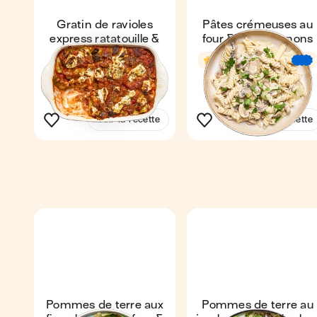
Gratin de ravioles
Pâtes crémeuses au
express ratatouille &
four & champignons
fines herbes
4,4
36 min
Coup de ❤️
4,4
2
30 min
2
Voir la recette
Voir la recette
Pommes de terre aux
Pommes de terre au