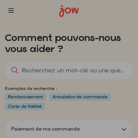
Les
informations
Comment pouvons-nous
que
vous
vous aider ?
avez
sélectionnées
ont
L
été
l'
chargées.
sa
Utilisez
d
Exemples de recherche :
la
va
touche
d
Remboursement
Annulation de commande
Tab
la
Carte de fidélité
pour
ba
naviguer
d
dans
re
le
Paiement de ma commande
d
contenu.
s