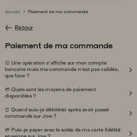
s'
a
Accueil
Paiement de ma commande
p
fa
Retour
la
sé
Paiement de ma commande
confused
😕
Une opération s'affiche sur mon compte
bancaire mais ma commande n'est pas validée,
que faire ?
credit_card
💳
Quels sont les moyens de paiement
disponibles ?
alarm_clock
⏰
Quand suis-je débité(e) après avoir passé
commande sur Jow ?
credit_card
💳
Puis-je payer avec le solde de ma carte fidélité
enseigne sur Jow ?