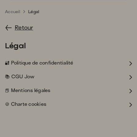
s'
a
Accueil
Légal
p
fa
Retour
la
sé
Légal
closed_lock_with_key
🔐
Politique de confidentialité
books
📚
CGU Jow
closed_book
📕
Mentions légales
cookie
🍪
Charte cookies