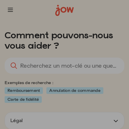
Les
informations
Comment pouvons-nous
que
vous
vous aider ?
avez
sélectionnées
ont
L
été
l'
chargées.
sa
Utilisez
d
Exemples de recherche :
la
va
touche
d
Remboursement
Annulation de commande
Tab
la
Carte de fidélité
pour
ba
naviguer
d
dans
re
le
Légal
d
contenu.
s