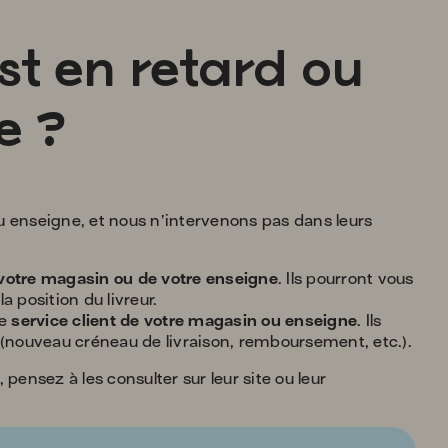
sug
s'af
aut
 en retard ou
pou
facil
la
e ?
séle
enseigne, et nous n’intervenons pas dans leurs
 votre magasin ou de votre enseigne
. Ils pourront vous
a position du livreur.
le
service client de votre magasin ou enseigne
. Ils
e (nouveau créneau de livraison, remboursement, etc.).
pensez à les consulter sur leur site ou leur