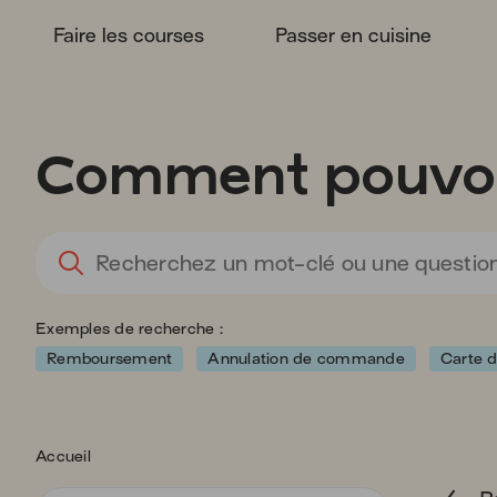
Faire les courses
Passer en cuisine
Vous
allez
être
redirigé
Comment pouvon
vers
la
description
détaillée
de
la
question.
Exemples de recherche :
Remboursement
Annulation de commande
Carte d
Accueil