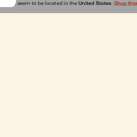
y ! You seem to be located in the
United States
.
Shop the
Thème clair
A propos
L'arriè
Notre mission
Parraina
Blog
Blog d'e
Livres
Presse
Besoin d'aide ?
Affiliati
Plan de site
Programm
Découvrir Jowzi
Partenar
Étudiant
2017-2026
©