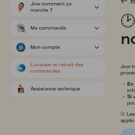
R
Jow comment ça
marche ?

Appuyez
pour
Ma commande
afficher
n
les
Appuyez
sous-
pour
Mon compte
catégories
afficher
les
Appuyez
sous-
pour
Livraison et retrait des
Jow t
catégories
afficher
commandes
procéd
les
sous-
En 
Assistance technique
catégories
inf
Si 
pou
💡 Les
applic