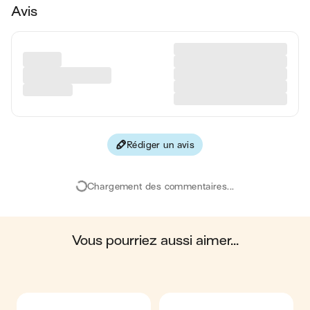
Avis
Matières grasses
27 g
Glucides
68 g
Protéines
4 g
Fibres
2 g
Rédiger un avis
Les valeurs sont basées sur une estimation moyenne pour
une portion. Toutes les informations nutritionnelles présentées
sur Jow sont uniquement à titre informatif. Si vous avez des
Chargement des commentaires...
préoccupations ou des questions concernant votre santé,
veuillez consulter un professionnel de la santé.
en moyenne, une portion de la recette "
Tarte tatin maison
"
contient : 540 calories ; 27 g de matières grasses ; 68 g de
glucides ; 4 g de protéines ; 2 g de fibres.
vous pourriez aussi aimer...