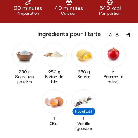
20 minutes
40 minutes
540 kcal
Préparation
Cuisson
Par portion
ingrédients pour 1 tarte
250 g
250 g
250 g
6
Sucre (en
Farine de
Beurre
Pomme (à
poudre)
blé
cuire)
Facultatif
1
1
Œuf
Vanille
(gousse)