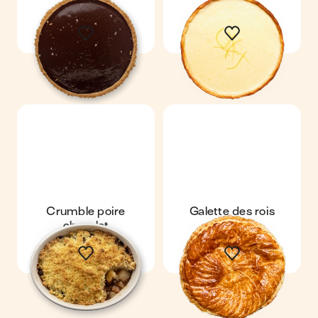
Crumble poire
Galette des rois
chocolat
maison