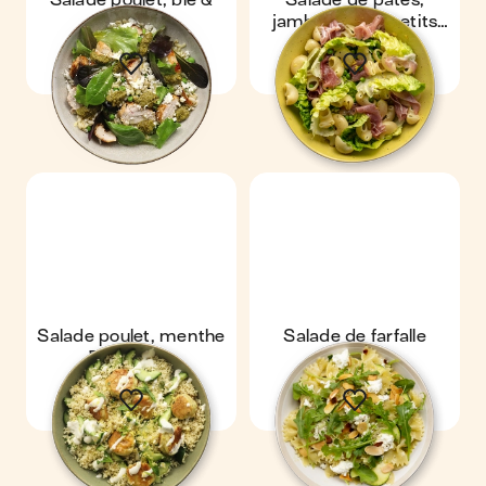
Salade poulet, blé &
Salade de pâtes,
pesto
jambon cru & petits
pois
Salade poulet, menthe
Salade de farfalle
& semoule