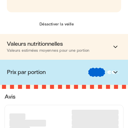
Désactiver la veille
Valeurs nutritionnelles
Valeurs estimées moyennes pour une portion
Calories
646 kcal
Prix par portion
€
€
€
Matières grasses
24 g
€
Nos recettes à -2 € par portion
Glucides
60 g
Avis
€€
Nos recettes entre 2 € et 4 € par portion
Protéines
50 g
€€€
Nos recettes à +4 € par portion
Fibres
10 g