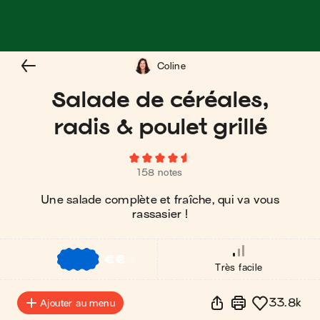
Coline
Salade de céréales,
radis & poulet grillé
158 notes
Une salade complète et fraîche, qui va vous
rassasier !
€
€
€
Très facile
33.8k
Ajouter au menu