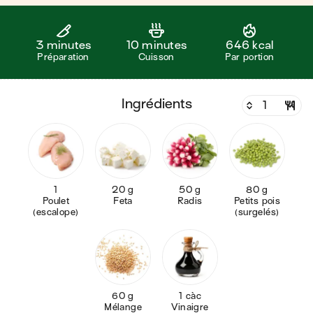
3 minutes
10 minutes
646 kcal
Préparation
Cuisson
Par portion
ingrédients
1
20 g
50 g
80 g
Poulet
Feta
Radis
Petits pois
(escalope)
(surgelés)
60 g
1 càc
Mélange
Vinaigre