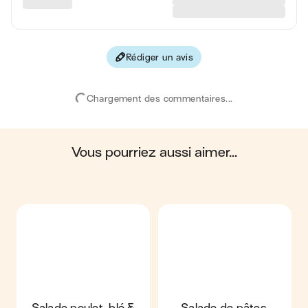
Le prix proposé est indicatif et dépend de votre enseigne, de
Les valeurs sont basées sur une estimation moyenne pour
la disponibilité des produits et de la marque choisie.
une portion. Toutes les informations nutritionnelles présentées
sur Jow sont uniquement à titre informatif. Si vous avez des
préoccupations ou des questions concernant votre santé,
veuillez consulter un professionnel de la santé.
Rédiger un avis
en moyenne, une portion de la recette "
Salade de céréales,
radis & poulet grillé
" contient : 646 calories ; 24 g de
matières grasses ; 60 g de glucides ; 50 g de protéines ; 10 g
Chargement des commentaires...
de fibres.
vous pourriez aussi aimer...