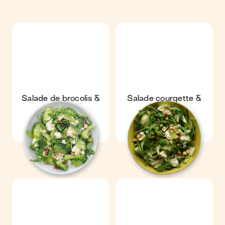
Salade de brocolis &
Salade courgette &
noisettes
burrata