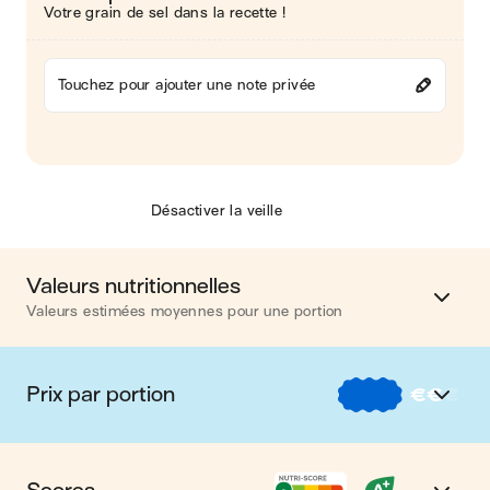
Votre grain de sel dans la recette !
Touchez pour ajouter une note privée
Désactiver la veille
Valeurs nutritionnelles
Valeurs estimées moyennes pour une portion
Calories
307 kcal
Prix par portion
€
€
€
Matières grasses
20 g
€
Nos recettes à -2 € par portion
Glucides
6 g