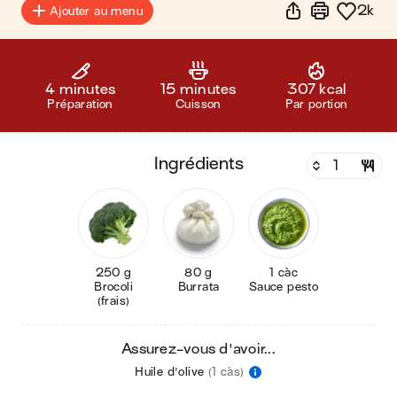
2k
Ajouter au menu
4 minutes
15 minutes
307 kcal
Préparation
Cuisson
Par portion
ingrédients
250 g
80 g
1 càc
Brocoli
Burrata
Sauce pesto
(frais)
Assurez-vous d'avoir...
Huile d'olive
(1 càs)