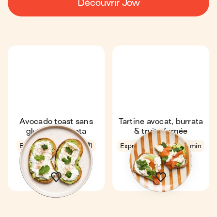
Découvrir Jow
Avocado toast sans
Tartine avocat, burrata
gluten & burrata
& truite fumée
Express
4 min
1
Express
4,8
4 min
1