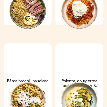
Coup de ❤️
Express
4,6
4,8
12 min
1
20 min
1
Pâtes brocoli, saucisse
Polenta, courgettes
& burrata
poêlées, burrata &
pistaches
4,6
23 min
1
4,5
16 min
1