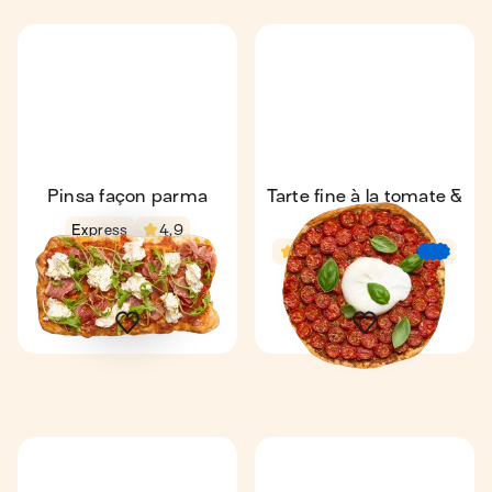
Pinsa façon parma
Tarte fine à la tomate &
burrata
Express
4,9
4,8
53 min
€
€
€
10 min
2
4