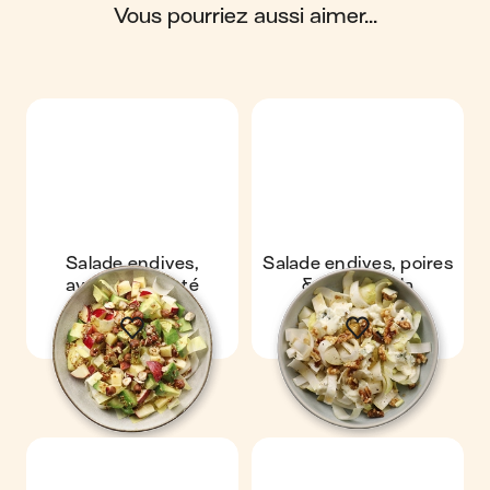
vous pourriez aussi aimer...
Scores calculés par
Salade endives,
Salade endives, poires
avocat & comté
& gorgonzola