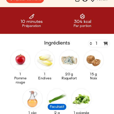
10 minutes
304 kcal
Préparation
Par portion
ingrédients
1
1
20 g
15 g
Pomme
Endives
Roquefort
Noix
rouge
Facultatif
1 càc
2 g
1 poignée