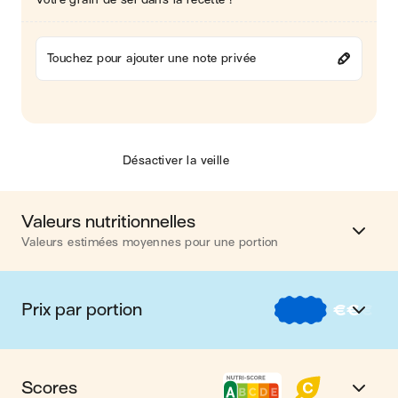
Touchez pour ajouter une note privée
Désactiver la veille
Valeurs nutritionnelles
Valeurs estimées moyennes pour une portion
Calories
588 kcal
Prix par portion
€
€
€
Matières grasses
18 g
€
Nos recettes à -2 € par portion
Glucides
48 g
Scores