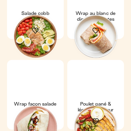
Salade cobb
Wrap au blanc de
dinde & tomates
Wrap façon salade
Poulet pané &
Cobb
légumes au four