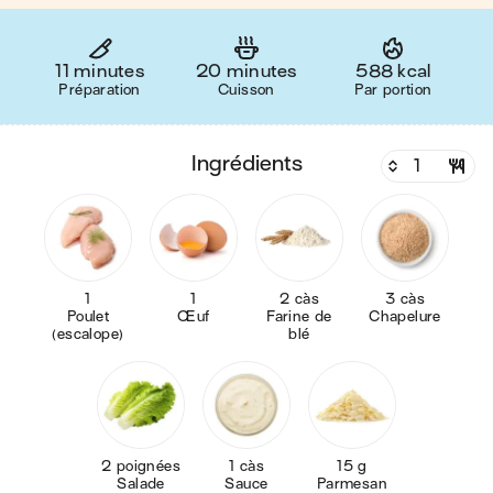
11 minutes
20 minutes
588 kcal
Préparation
Cuisson
Par portion
ingrédients
1
1
2 càs
3 càs
Poulet
Œuf
Farine de
Chapelure
(escalope)
blé
2 poignées
1 càs
15 g
Salade
Sauce
Parmesan