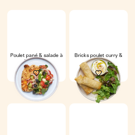
Poulet pané & salade à
Bricks poulet curry &
la grecque
salade