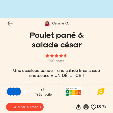
Camille C.
Poulet pané &
salade césar
199 notes
Une escalope panée + une salade & sa sauce
onctueuse = UN DÉ-LI-CE !
€
€
€
Très facile
13.7k
Ajouter au menu