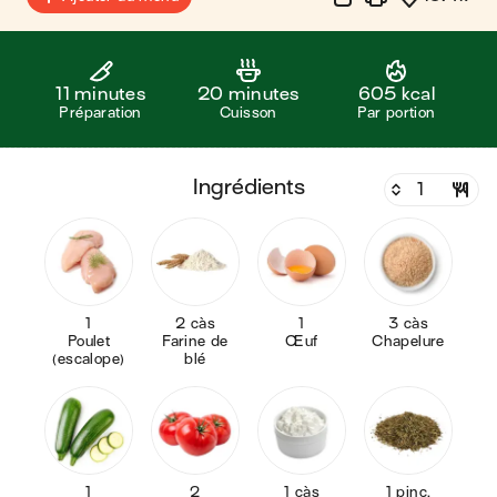
11 minutes
20 minutes
605 kcal
Préparation
Cuisson
Par portion
ingrédients
1
2 càs
1
3 càs
Poulet
Farine de
Œuf
Chapelure
(escalope)
blé
1
2
1 càs
1 pinc.