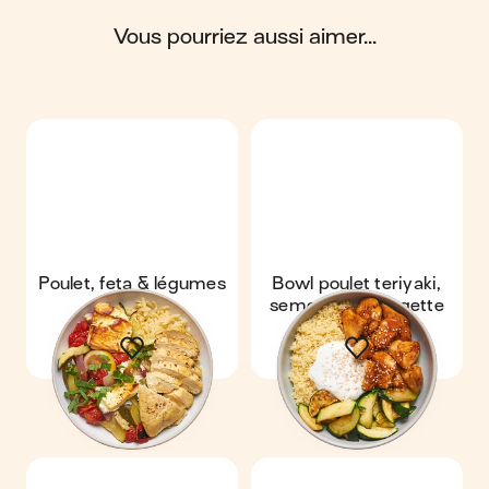
vous pourriez aussi aimer...
Scores calculés par
Poulet, feta & légumes
Bowl poulet teriyaki,
rôtis
semoule & courgette