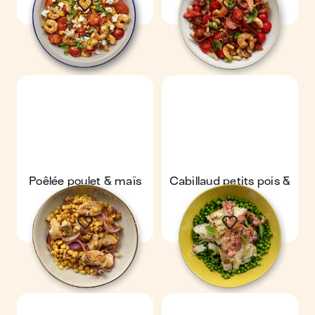
Poêlée poulet & maïs
Cabillaud petits pois &
lard