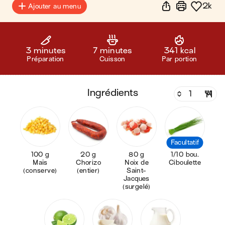
2k
Ajouter au menu
3 minutes
7 minutes
341 kcal
Préparation
Cuisson
Par portion
ingrédients
Facultatif
100 g
20 g
80 g
1/10 bou.
Maïs
Chorizo
Noix de
Ciboulette
(conserve)
(entier)
Saint-
Jacques
(surgelé)