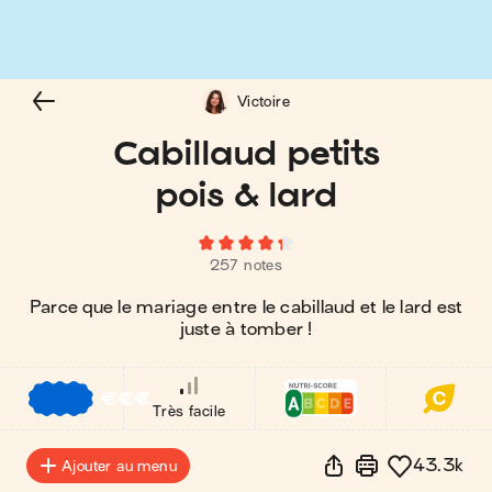
Victoire
Cabillaud petits
pois & lard
257 notes
Parce que le mariage entre le cabillaud et le lard est
juste à tomber !
€
€
€
Très facile
43.3k
Ajouter au menu