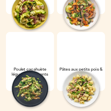
pois
Poulet cacahuète
Pâtes aux petits pois &
légumes croquants
lardons