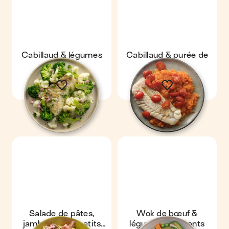
Cabillaud & légumes
Cabillaud & purée de
vapeur
carotte
Salade de pâtes,
Wok de bœuf &
jambon cru & petits
légumes croquants