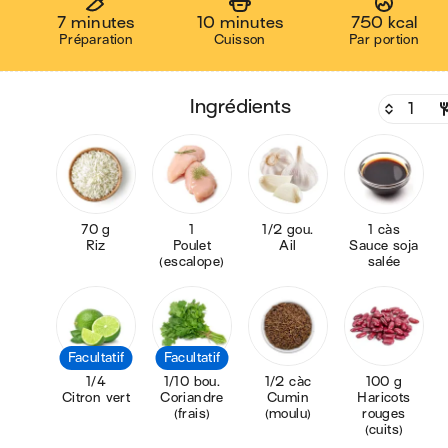
7 minutes
10 minutes
750 kcal
Préparation
Cuisson
Par portion
ingrédients
70 g
1
1/2 gou.
1 càs
Riz
Poulet
Ail
Sauce soja
(escalope)
salée
Facultatif
Facultatif
1/4
1/10 bou.
1/2 càc
100 g
Citron vert
Coriandre
Cumin
Haricots
(frais)
(moulu)
rouges
(cuits)