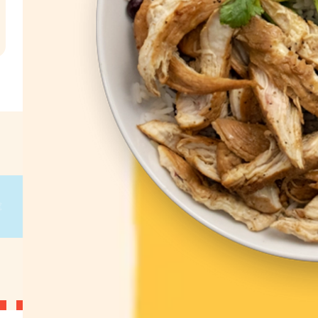
l
€
g
on
g
on
g