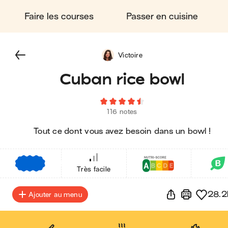
Faire les courses
Passer en cuisine
Victoire
Cuban rice bowl
116 notes
Tout ce dont vous avez besoin dans un bowl !
€
€
€
Très facile
28.2
Ajouter au menu