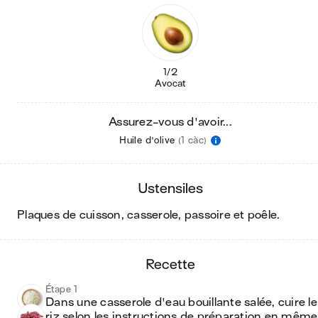
1/2
Avocat
Assurez-vous d'avoir...
Huile d'olive
(1 càc)
ustensiles
plaques de cuisson, casserole, passoire et poêle
.
recette
Étape 1
Dans une casserole d'eau bouillante salée, cuire le 
riz selon les instructions de préparation en même 