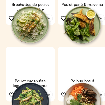
Brochettes de poulet
Poulet pané & mayo au
coco coriandre
wasabi
Voir la recette
Voir la recette
Poulet cacahuète
Bo bun bœuf
légumes croquants
Voir la recette
Voir la recette