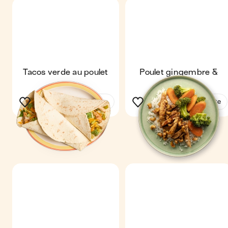
Tacos verde au poulet
Poulet gingembre &
cajou
Voir la recette
Voir la recette