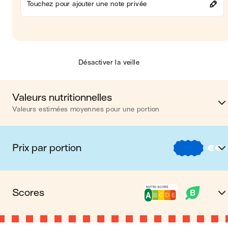
Touchez pour ajouter une note privée
Désactiver la veille
Valeurs nutritionnelles
Valeurs estimées moyennes pour une portion
Calories
750 kca
Prix par portion
€
€
Matières grasses
25 
€
Nos recettes à -2 € par porti
Glucides
70 
Scores
€€
Nos recettes entre 2 € et 4 € par porti
Protéines
53 
Nutri-score A
Le Nutri-score est un indicateur destiné à la
€€€