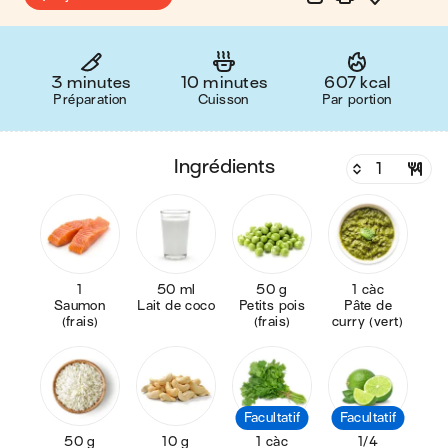
3 minutes
10 minutes
607 kcal
Préparation
Cuisson
Par portion
ingrédients
1
50 ml
50 g
1 càc
Saumon
Lait de coco
Petits pois
Pâte de
(frais)
(frais)
curry (vert)
Facultatif
Facultatif
50 g
10 g
1 càc
1/4