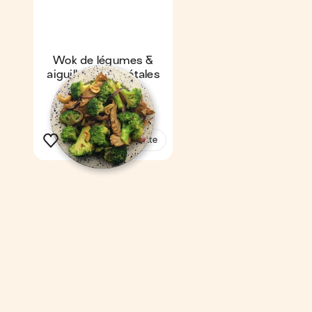
Wok de légumes &
aiguillettes végétales
Express
4,4
10 min
1
Voir la recette