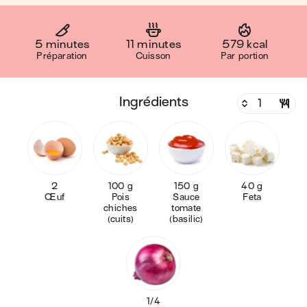
5 minutes
11 minutes
579 kcal
Préparation
Cuisson
Par portion
ingrédients
2
100 g
150 g
40 g
Œuf
Pois
Sauce
Feta
chiches
tomate
(cuits)
(basilic)
1/4