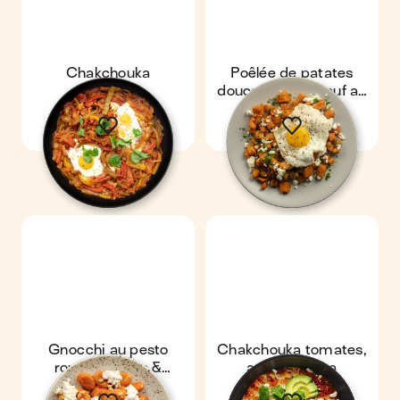
Chakchouka
Poêlée de patates
douces, feta & œuf au
plat
Gnocchi au pesto
Chakchouka tomates,
rouge, chèvre &
avocat & feta
pignons