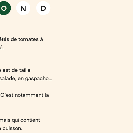
iétés de tomates à
é.
est de taille
salade, en gaspacho...
. C'est notamment la
mais qui contient
a cuisson.