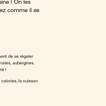
sine ! On les
llez comme il se
ent de se régaler
mates, aubergines,
té !
 calories, la cuisson