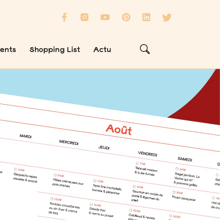
ients
Shopping List
Actu