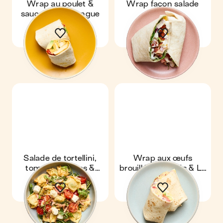
Wrap au poulet &
Wrap façon salade
sauce curry mangue
Cobb
Salade de tortellini,
Wrap aux œufs
tomates cerises &
brouillés, crudités & La
jambon
Vache qui rit®