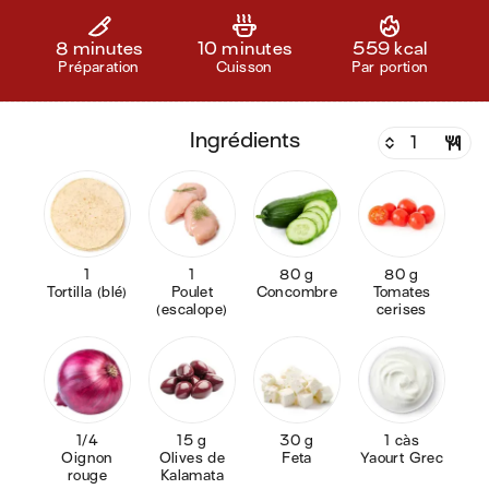
8 minutes
10 minutes
559 kcal
Préparation
Cuisson
Par portion
ingrédients
1
1
80 g
80 g
Tortilla (blé)
Poulet
Concombre
Tomates
(escalope)
cerises
1/4
15 g
30 g
1 càs
Oignon
Olives de
Feta
Yaourt Grec
rouge
Kalamata