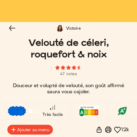
Victoire
Velouté de céleri,
roquefort & noix
47 notes
Douceur et volupté de velouté, son goût affirmé
saura vous cajoler.
€
€
€
Très facile
12k
Ajouter au menu