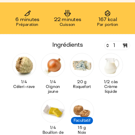
6 minutes
22 minutes
167 kcal
Préparation
Cuisson
Par portion
ingrédients
1/4
1/4
20 g
1/2 càs
Céleri-rave
Oignon
Roquefort
Crème
jaune
liquide
Facultatif
1/4
15 g
Bouillon de
Noix