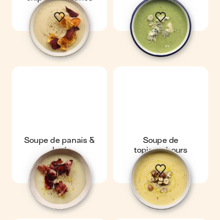
Soupe de panais &
Soupe de
lard
topinambours