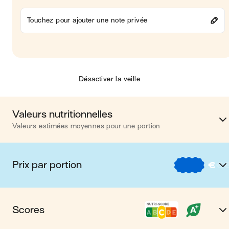
Touchez pour ajouter une note privée
Désactiver la veille
Valeurs nutritionnelles
Valeurs estimées moyennes pour une portion
Calories
146 kca
Prix par portion
€
€
Matières grasses
10 
€
Nos recettes à -2 € par porti
Glucides
8 
Scores
€€
Nos recettes entre 2 € et 4 € par porti
Protéines
4 