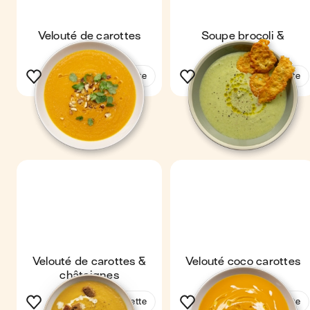
Velouté de carottes
Soupe brocoli &
parmesan
Voir la recette
Voir la recette
Velouté de carottes &
Velouté coco carottes
châtaignes
Voir la recette
Voir la recette