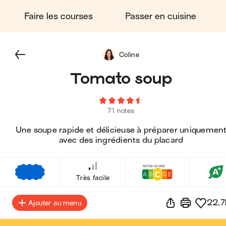
Faire les courses
Passer en cuisine
Coline
Tomato soup
71 notes
Une soupe rapide et délicieuse à préparer uniquemen
avec des ingrédients du placard
€
€
€
Très facile
22.7
Ajouter au menu