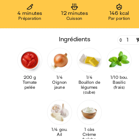
4 minutes
12 minutes
146 kcal
Préparation
Cuisson
Par portion
ingrédients
200 g
1/4
1/4
1/10 bou.
Tomate
Oignon
Bouillon de
Basilic
pelée
jaune
légumes
(frais)
(cube)
1/4 gou.
1 càs
Ail
Crème