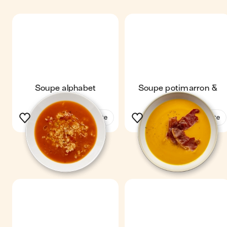
Soupe alphabet
Soupe potimarron &
jambon
Voir la recette
Voir la recette