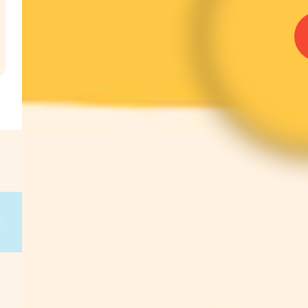
l
€
g
on
g
on
g