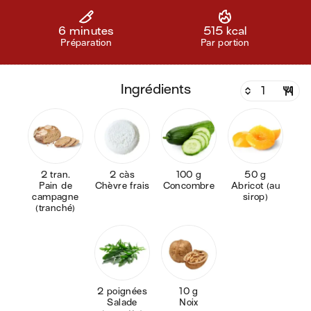
6 minutes
515 kcal
Préparation
Par portion
ingrédients
2 tran.
2 càs
100 g
50 g
Pain de
Chèvre frais
Concombre
Abricot (au
campagne
sirop)
(tranché)
2 poignées
10 g
Salade
Noix