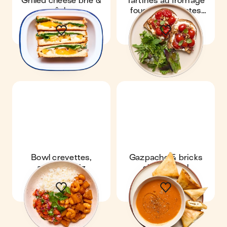
Grilled cheese brie &
Tartines au fromage
pêche
fouetté & tomates
confites
Bowl crevettes,
Gazpacho & bricks
ananas & riz
chèvre miel