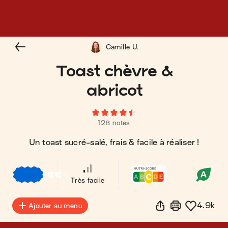
Camille U.
Toast chèvre &
abricot
128 notes
Un toast sucré-salé, frais & facile à réaliser !
€
€
€
Très facile
4.9k
Ajouter au menu