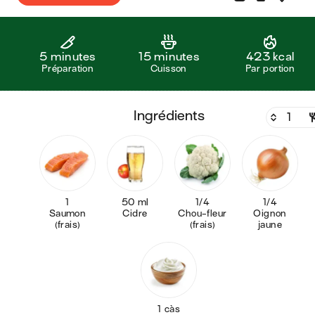
5 minutes
15 minutes
423 kcal
Préparation
Cuisson
Par portion
ingrédients
1
50 ml
1/4
1/4
Saumon
Cidre
Chou-fleur
Oignon
(frais)
(frais)
jaune
1 càs