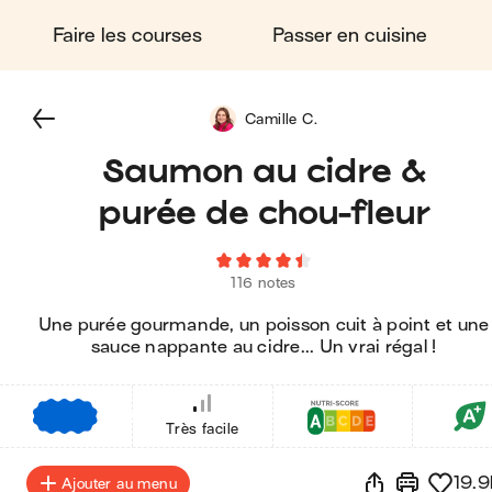
Faire les courses
Passer en cuisine
Camille C.
Saumon au cidre &
purée de chou-fleur
116 notes
Une purée gourmande, un poisson cuit à point et une
sauce nappante au cidre... Un vrai régal !
€
€
€
Très facile
19.9
Ajouter au menu