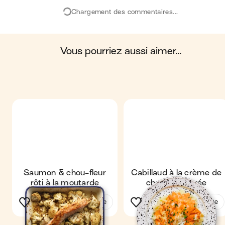
eaux, des océans, du sol, ainsi que les impacts sur la
Chargement des commentaires...
biosphère. Ces impacts sont étudiés tout au long du
cycle de vie du produit.
Scores calculés par
vous pourriez aussi aimer...
Saumon & chou-fleur
Cabillaud à la crème de
rôti à la moutarde
chorizo & purée
Voir la recette
Voir la recette