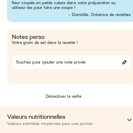
fleur coupés en petits cubes dans votre préparation ou
utilisez-les pour faire une soupe !
- Domitille, Créatrice de recettes
Notes perso
Votre grain de sel dans la recette !
Touchez pour ajouter une note privée
Désactiver la veille
Valeurs nutritionnelles
Valeurs estimées moyennes pour une portion