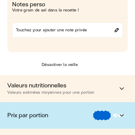
Notes perso
Votre grain de sel dans la recette !
Touchez pour ajouter une note privée
Désactiver la veille
Valeurs nutritionnelles
Valeurs estimées moyennes pour une portion
Calories
353 kcal
Prix par portion
€
€
€
Matières grasses
22 g
€
Nos recettes à -2 € par portion
Glucides
19 g