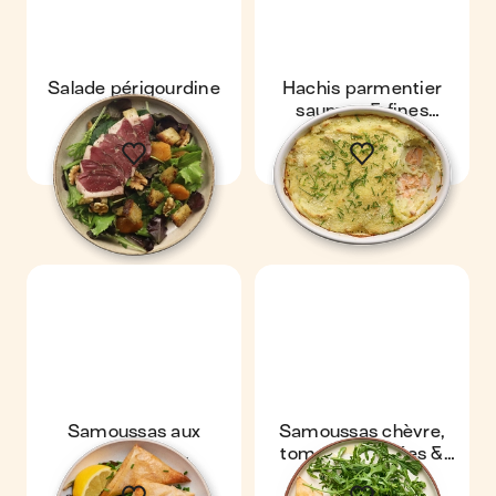
Salade périgourdine
Hachis parmentier
saumon & fines
herbes
Samoussas aux
Samoussas chèvre,
rillettes de
tomates séchées &
maquereaux
salade