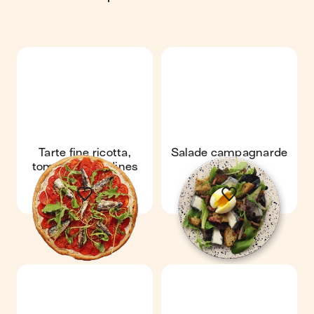
Tarte fine ricotta,
Salade campagnarde
tomates & sardines
au chèvre