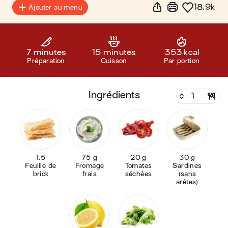
18.9k
Ajouter au menu
7 minutes
15 minutes
353 kcal
Préparation
Cuisson
Par portion
ingrédients
1.5
75 g
20 g
30 g
Feuille de
Fromage
Tomates
Sardines
brick
frais
séchées
(sans
arêtes)