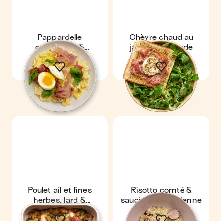
Pappardelle
Chèvre chaud au
crémeuses &
jambon & salade
prosciutto
Poulet ail et fines
Risotto comté &
herbes, lard &
saucisse à l'ancienne
pommes de terre