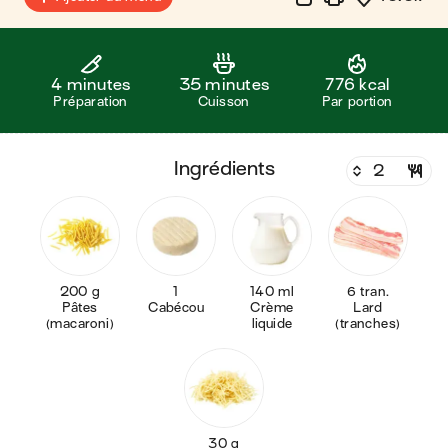
4 minutes
35 minutes
776 kcal
Préparation
Cuisson
Par portion
ingrédients
200 g
1
140 ml
6 tran.
Pâtes
Cabécou
Crème
Lard
(macaroni)
liquide
(tranches)
30 g