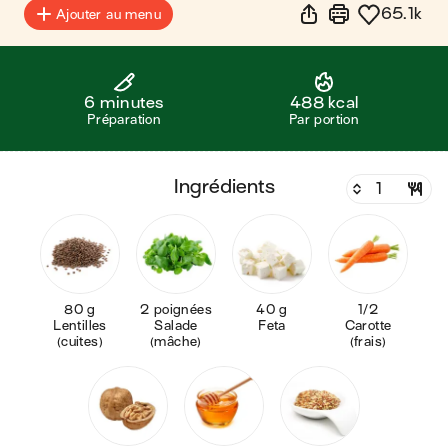
65.1k
Ajouter au menu
6 minutes
488 kcal
Préparation
Par portion
ingrédients
80 g
2 poignées
40 g
1/2
Lentilles
Salade
Feta
Carotte
(cuites)
(mâche)
(frais)