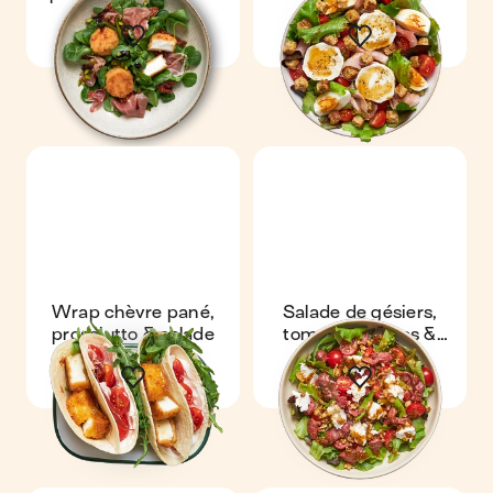
pistaches
jambon
Wrap chèvre pané,
Salade de gésiers,
prosciutto & salade
tomates cerises &
chèvre