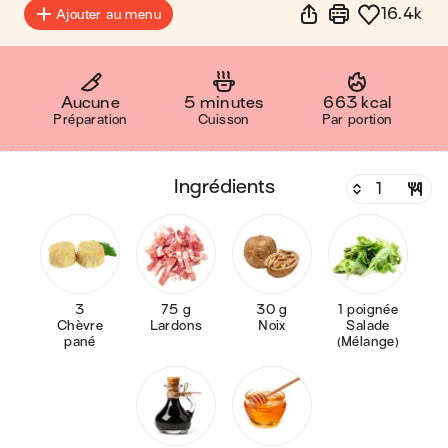
16.4k
Ajouter au menu
Aucune
5 minutes
663 kcal
Préparation
Cuisson
Par portion
ingrédients
3
75 g
30 g
1 poignée
Chèvre
Lardons
Noix
Salade
pané
(Mélange)