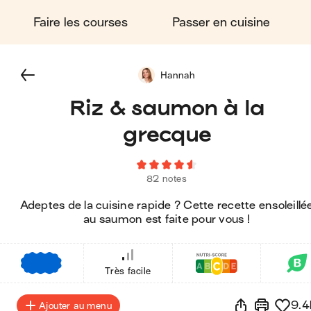
Faire les courses
Passer en cuisine
Hannah
Riz & saumon à la
grecque
82 notes
Adeptes de la cuisine rapide ? Cette recette ensoleillé
au saumon est faite pour vous !
€
€
€
Très facile
9.4
Ajouter au menu