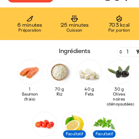
6 minutes
25 minutes
703 kcal
Préparation
Cuisson
Par portion
ingrédients
1
70 g
40 g
30 g
Saumon
Riz
Feta
Olives
(frais)
noires
(dénoyautées)
Facultatif
Facultatif