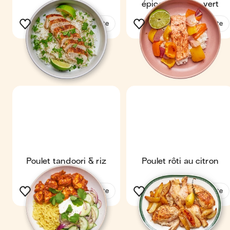
vert
épices & citron vert
Voir la recette
Voir la recette
Poulet tandoori & riz
Poulet rôti au citron
épicé
Voir la recette
Voir la recette