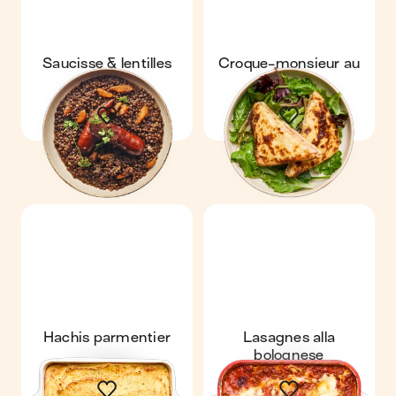
Saucisse & lentilles
Croque-monsieur au
four
Hachis parmentier
Lasagnes alla
bolognese