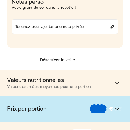
Notes perso
Votre grain de sel dans la recette !
Touchez pour ajouter une note privée
Désactiver la veille
Valeurs nutritionnelles
Valeurs estimées moyennes pour une portion
Calories
509 kcal
Prix par portion
€
€
€
Matières grasses
16 g
€
Nos recettes à -2 € par portion
Glucides
59 g