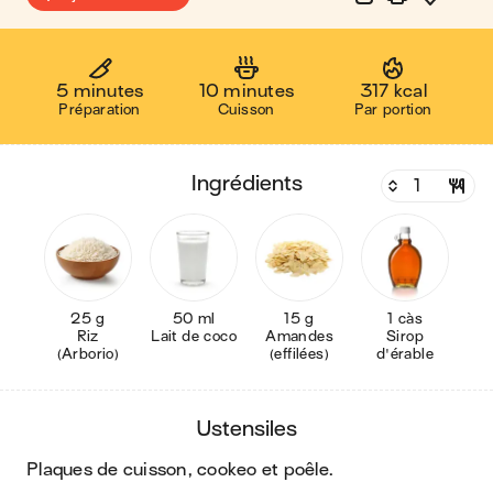
5 minutes
10 minutes
317 kcal
Préparation
Cuisson
Par portion
ingrédients
25 g
50 ml
15 g
1 càs
Riz
Lait de coco
Amandes
Sirop
(Arborio)
(effilées)
d'érable
ustensiles
plaques de cuisson, cookeo et poêle
.