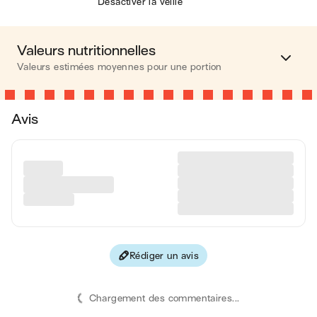
Désactiver la veille
Valeurs nutritionnelles
Valeurs estimées moyennes pour une portion
Calories
317 kcal
Avis
Matières grasses
17 g
Glucides
33 g
Protéines
6 g
Fibres
2 g
Rédiger un avis
Les valeurs sont basées sur une estimation moyenne pour
une portion. Toutes les informations nutritionnelles présentées
sur Jow sont uniquement à titre informatif. Si vous avez des
Chargement des commentaires...
préoccupations ou des questions concernant votre santé,
veuillez consulter un professionnel de la santé.