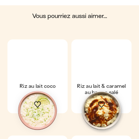
en moyenne, une portion de la recette "
Riz au lait câlin
"
contient : 317 calories ; 17 g de matières grasses ; 33 g de
glucides ; 6 g de protéines ; 2 g de fibres.
vous pourriez aussi aimer...
Riz au lait coco
Riz au lait & caramel
au beurre salé