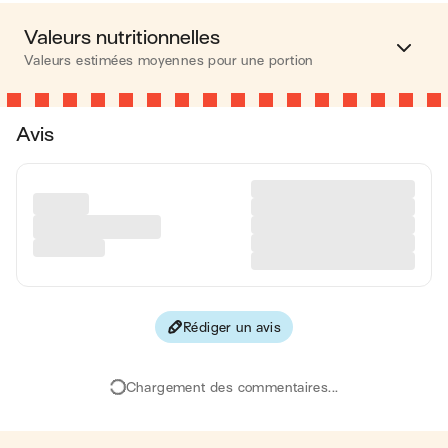
Valeurs nutritionnelles
Valeurs estimées moyennes pour une portion
Calories
444 kcal
Avis
Matières grasses
33 g
Glucides
21 g
Protéines
8 g
Fibres
12 g
Rédiger un avis
Les valeurs sont basées sur une estimation moyenne pour
une portion. Toutes les informations nutritionnelles présentées
sur Jow sont uniquement à titre informatif. Si vous avez des
Chargement des commentaires...
préoccupations ou des questions concernant votre santé,
veuillez consulter un professionnel de la santé.
en moyenne, une portion de la recette "
Coco banana chia
pudding
" contient : 444 calories ; 33 g de matières grasses ;