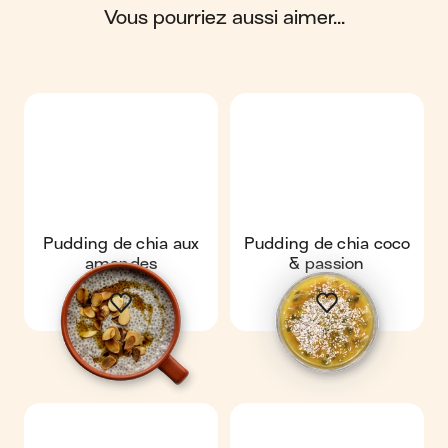
21 g de glucides ; 8 g de protéines ; 12 g de fibres.
vous pourriez aussi aimer...
Pudding de chia aux
Pudding de chia coco
amandes
& passion