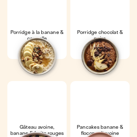
Porridge à la banane &
Porridge chocolat &
cannelle
poire
Gâteau avoine,
Pancakes banane &
banane & fruits rouges
flocons d'avoine