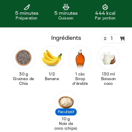
5 minutes
5 minutes
444 kcal
Préparation
Cuisson
Par portion
ingrédients
30 g
1/2
1 càc
130 ml
Graines de
Banane
Sirop
Boisson
Chia
d'érable
coco
Facultatif
10 g
Noix de
coco (chips)