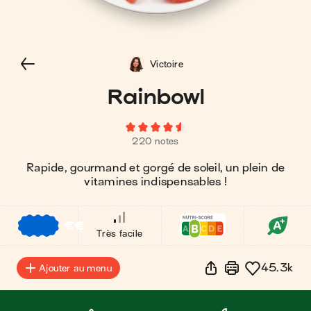
Victoire
Rainbowl
220 notes
Rapide, gourmand et gorgé de soleil, un plein de
vitamines indispensables !
€
€
€
Très facile
45.3k
Ajouter au menu