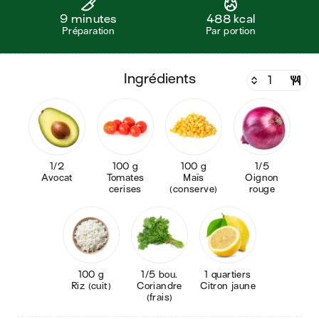
9 minutes
488 kcal
Préparation
Par portion
ingrédients
1/2
100 g
100 g
1/5
Avocat
Tomates
Maïs
Oignon
cerises
(conserve)
rouge
100 g
1/5 bou.
1 quartiers
Riz (cuit)
Coriandre
Citron jaune
(frais)