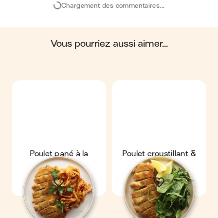
Chargement des commentaires...
océans, du sol, ainsi que les impacts sur la
biosphère. Ces impacts sont étudiés tout au long
du cycle de vie du produit.
vous pourriez aussi aimer...
Scores calculés par
Poulet pané à la
Poulet croustillant &
milanaise
salade