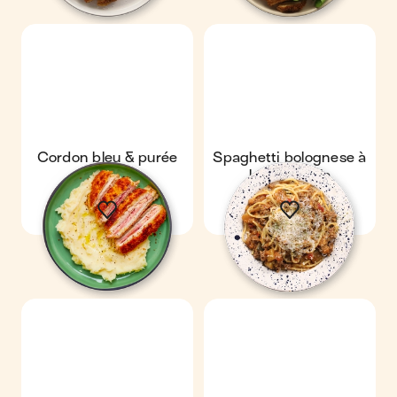
Cordon bleu & purée
Spaghetti bolognese à
maison
la ratatouille