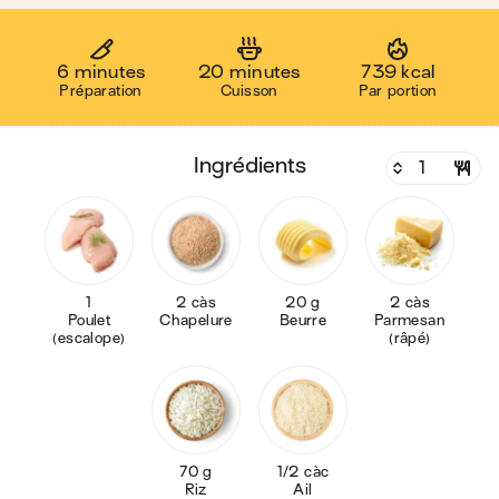
6 minutes
20 minutes
739 kcal
Préparation
Cuisson
Par portion
ingrédients
1
2 càs
20 g
2 càs
Poulet
Chapelure
Beurre
Parmesan
(escalope)
(râpé)
70 g
1/2 càc
Riz
Ail