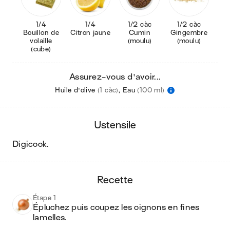
1/4
1/4
1/2 càc
1/2 càc
Bouillon de
Citron jaune
Cumin
Gingembre
volaille
(moulu)
(moulu)
(cube)
Assurez-vous d'avoir...
Huile d'olive
(1 càc)
,
Eau
(100 ml)
ustensile
digicook
.
recette
Étape 1
Épluchez puis coupez les oignons en fines 
lamelles.