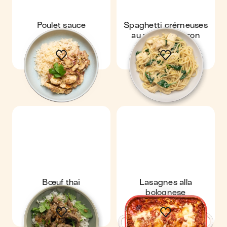
Poulet sauce
Spaghetti crémeuses
moutarde
au poulet & citron
Bœuf thaï
Lasagnes alla
bolognese