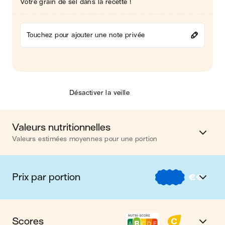
Votre grain de sel dans la recette !
Touchez pour ajouter une note privée
Désactiver la veille
Valeurs nutritionnelles
Valeurs estimées moyennes pour une portion
Calories
782 kcal
Prix par portion
€
€
€
Matières grasses
40 g
€
Nos recettes à -2 € par portion
Glucides
49 g
Scores