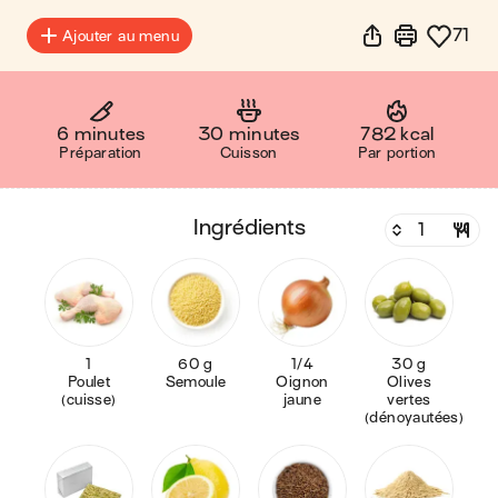
71
Ajouter au menu
6 minutes
30 minutes
782 kcal
Préparation
Cuisson
Par portion
ingrédients
1
60 g
1/4
30 g
Poulet
Semoule
Oignon
Olives
(cuisse)
jaune
vertes
(dénoyautées)