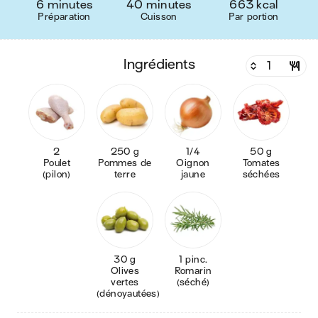
6 minutes
40 minutes
663 kcal
Préparation
Cuisson
Par portion
ingrédients
2
250 g
1/4
50 g
Poulet
Pommes de
Oignon
Tomates
(pilon)
terre
jaune
séchées
30 g
1 pinc.
Olives
Romarin
vertes
(séché)
(dénoyautées)