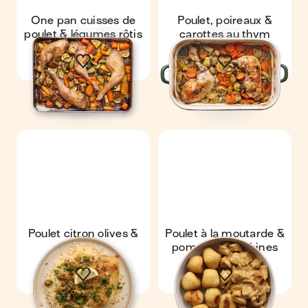
One pan cuisses de
Poulet, poireaux &
poulet & légumes rôtis
carottes au thym
Poulet citron olives &
Poulet à la moutarde &
couscous
pommes dauphines