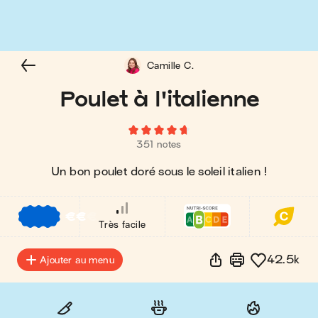
Camille C.
Poulet à l'italienne
351 notes
Un bon poulet doré sous le soleil italien !
€
€
€
Très facile
42.5k
Ajouter au menu